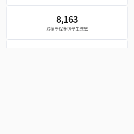
8,163
累積學程參與學生總數
226,225
瀏覽人數
聯絡我們
地址
91201 屏東縣內埔鄉老埤村學府路1號
電話