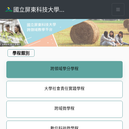
國立屏東科技大學跨領域教學平台
輪播圖片
跨領域教學平台首頁
學程類別
跨領域學分學程
大學社會責任實踐學程
跨域微學程
數位科技微學程